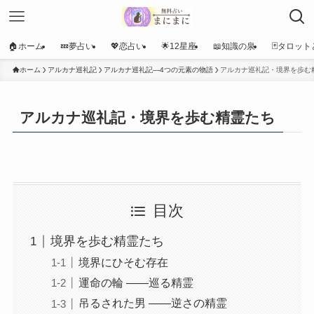
🏠ホーム
💤夢占い
💖恋占い
🌟12星座
📖知識の泉
🃏タロット
ホーム
アルカナ巡礼記
アルカナ巡礼記―4つの元素の物語
アルカナ巡礼記・境界を歩む
アルカナ巡礼記・境界を歩む精霊たち
目次
境界を歩む精霊たち
境界にひそむ存在
運命の輪 ――巡る精霊
吊るされた男 ――逆さの精霊