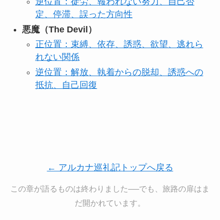
逆位置：徒労、報われない努力、自己否
定、停滞、誤った方向性
悪魔（The Devil）
正位置：束縛、依存、誘惑、欲望、逃れら
れない関係
逆位置：解放、執着からの脱却、誘惑への
抵抗、自己回復
← アルカナ巡礼記トップへ戻る
この章が語るものは終わりました──でも、旅路の扉はま
だ開かれています。