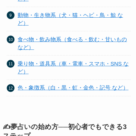
動物・生き物系（犬・猫・ヘビ・鳥・鯨 な
ど）
食べ物・飲み物系（食べる・飲む・甘いもの
など）
乗り物・道具系（車・電車・スマホ・SNS な
ど）
色・象徴系（白・黒・虹・金色・記号 など）
✍️夢占いの始め方──初心者でもできる3
ステップ