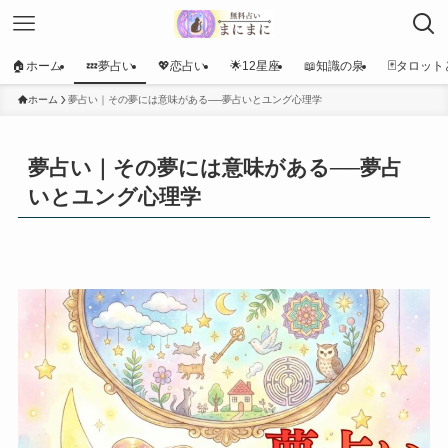
🏠ホーム
💤夢占い
💖恋占い
🌟12星座
📖知識の泉
🃏タロット
ホーム
夢占い｜その夢には意味がある──夢占いとユング心理学
夢占い｜その夢には意味がある──夢占
いとユング心理学