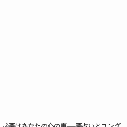
🌙夢はあなたの心の声──夢占いとユング