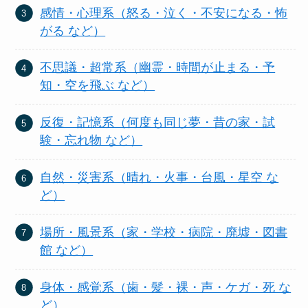
感情・心理系（怒る・泣く・不安になる・怖
がる など）
不思議・超常系（幽霊・時間が止まる・予
知・空を飛ぶ など）
反復・記憶系（何度も同じ夢・昔の家・試
験・忘れ物 など）
自然・災害系（晴れ・火事・台風・星空 な
ど）
場所・風景系（家・学校・病院・廃墟・図書
館 など）
身体・感覚系（歯・髪・裸・声・ケガ・死 な
ど）