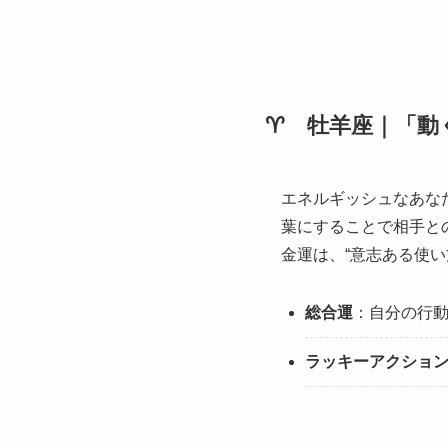
♈ 牡羊座｜「動
エネルギッシュなあな
葉にすることで相手と
金運は、“意志ある使い
総合運
：自分の行
ラッキーアクショ