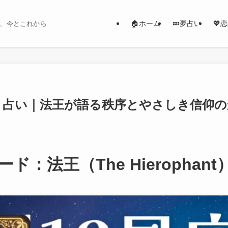
🏠ホーム
💤夢占い
💖
、今とこれから
ット占い｜法王が語る秩序とやさしき信仰
ド：法王（The Hierophant