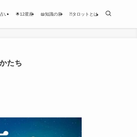
恋占い
🌟12星座
📖知識の泉
🃏タロットとは
のかたち
）