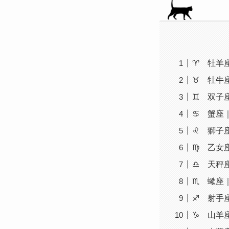
♈ 牡羊
♉ 牡牛
♊ 双子
♋ 蟹座
♌ 獅子
♍ 乙女
♎ 天秤
♏ 蠍座
♐ 射手
♑ 山羊