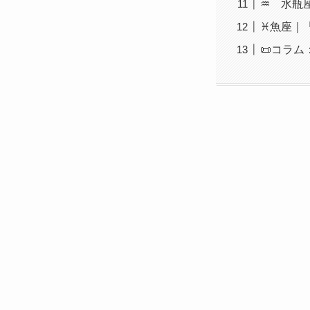
♒ 水瓶
♓魚座｜
📜コラ