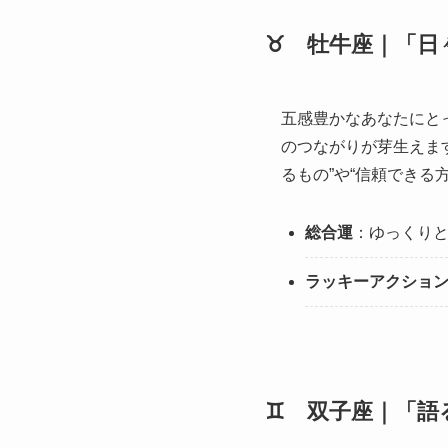
♉ 牡牛座｜「日
五感豊かなあなたにとっ
のつながりが芽生えます
るもの”や“信頼できる
総合運
：ゆっくり
ラッキーアクショ
♊ 双子座｜「語