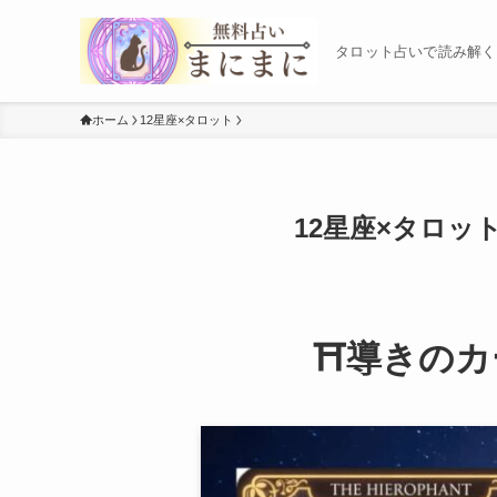
タロット占いで読み解く
ホーム
12星座×タロット
12星座×タロ
⛩️導きのカー