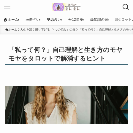
🏠ホーム
💤夢占い
💖恋占い
🌟12星座
📖知識の泉
🃏タロット
ホーム
人生を深く掘り下げる『4つの悩み』の扉
「私って何？」自己理解と生き方のモヤ
「私って何？」自己理解と生き方のモヤ
モヤをタロットで解消するヒント