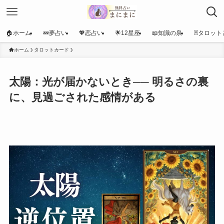
🏠ホーム
💤夢占い
💖恋占い
🌟12星座
📖知識の泉
🃏タロット
ホーム
タロットカード
太陽：光が届かないとき── 明るさの裏
に、見過ごされた感情がある