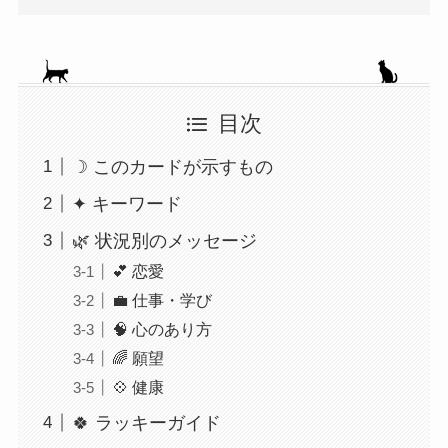
目次
☽ このカードが示すもの
✦ キーワード
🌿 状況別のメッセージ
💕 恋愛
💼 仕事・学び
🧠 心のあり方
🌈 願望
💠 健康
🍀 ラッキーガイド