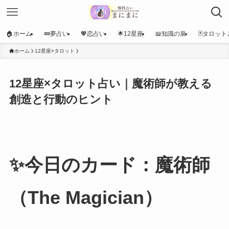
🏠ホーム
💤夢占い
💖恋占い
🌟12星座
📖知識の泉
🃏タロット
ホーム
12星座×タロット
12星座×タロット占い｜魔術師が教える
創造と行動のヒント
✨今日のカード：魔術師
（The Magician）