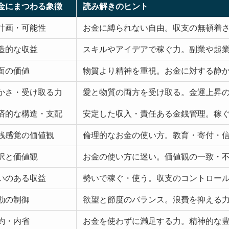
金にまつわる象徴
読み解きのヒント
計画・可能性
お金に縛られない自由。収支の無頓着
造的な収益
スキルやアイデアで稼ぐ力。副業や起
面の価値
物質より精神を重視。お金に対する静
かさ・受け取る力
愛と物質の両方を受け取る。金運上昇
済的な構造・支配
安定した収入・責任ある金銭管理。稼
銭感覚の価値観
倫理的なお金の使い方。教育・寄付・
択と価値観
お金の使い方に迷い。価値観の一致・
いのある収益
勢いで稼ぐ・使う。収支のコントロー
動の制御
欲望と節度のバランス。浪費を抑える
約・内省
お金を使わずに満足する力。精神的な