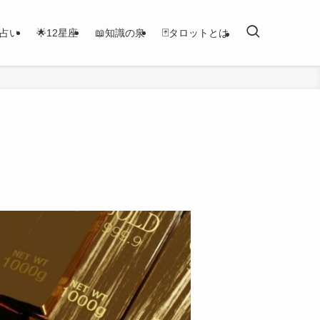
恋占い
🌟12星座
📖知識の泉
🃏タロットとは