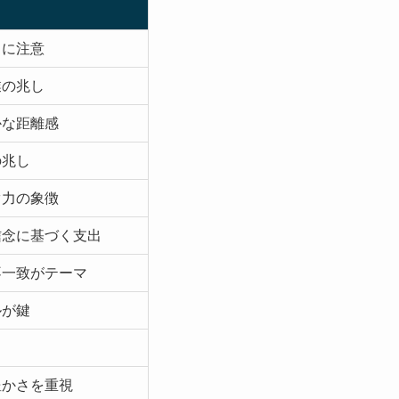
さに注意
業の兆し
かな距離感
の兆し
ぐ力の象徴
信念に基づく支出
不一致がテーマ
ルが鍵
力
豊かさを重視