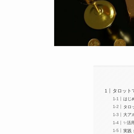
タロット
はじ
タロ
大ア
✨活
実践