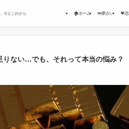
🏠ホーム
💤夢占い
💖
、今とこれから
足りない…でも、それって本当の悩み？