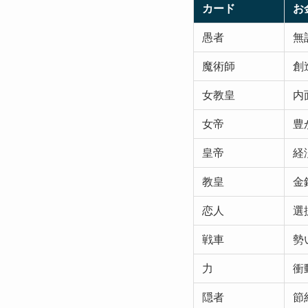
カード
お
愚者
無
魔術師
創
女教皇
内
女帝
豊
皇帝
経
教皇
金
恋人
選
戦車
勢
力
衝
隠者
節