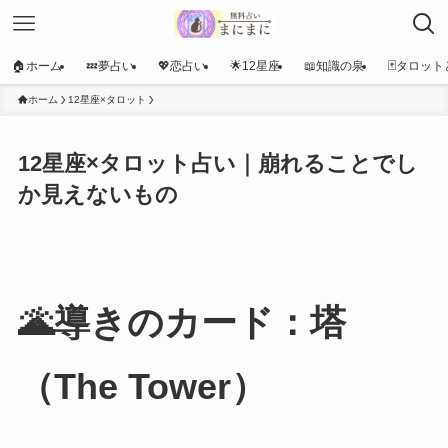
🏠ホーム
💤夢占い
💖恋占い
🌟12星座
📖知識の泉
🃏タロット
ホーム
12星座×タロット
12星座×タロット占い｜崩れることでし
か見えないもの
🌋導きのカード：塔
（The Tower）