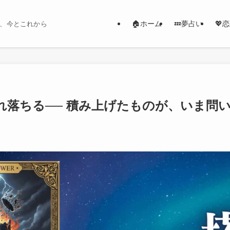
🏠ホーム
💤夢占い
💖
、今とこれから
れ落ちる── 積み上げたものが、いま問