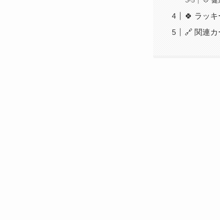
🍀 ラッ
🔗 関連