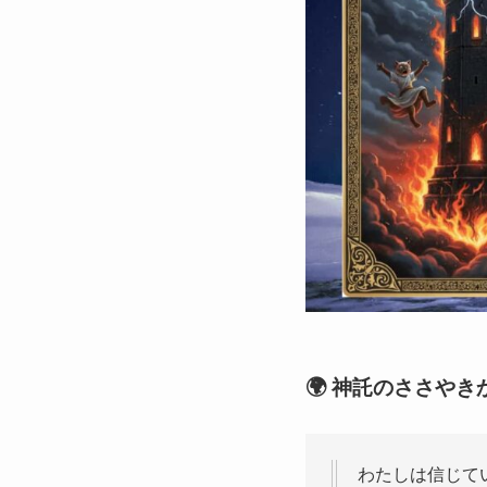
🌍 神託のささや
わたしは信じて