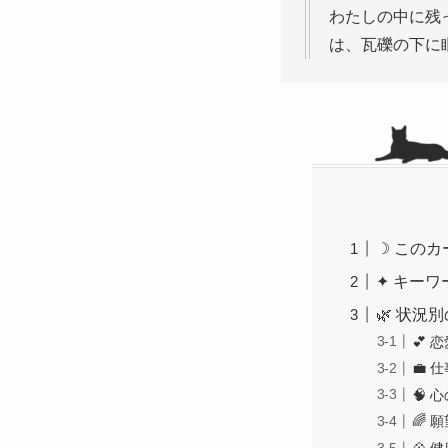
わたしの中に残
は、瓦礫の下に
☽ この
✦ キーワ
🌿 状況
💕 
💼 
🧠 
🌈 
💠 