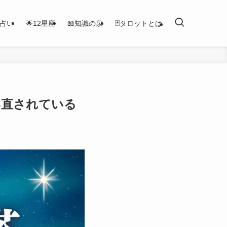
恋占い
🌟12星座
📖知識の泉
🃏タロットとは
い直されている